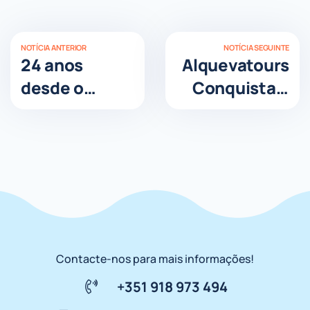
NOTÍCIA ANTERIOR
NOTÍCIA SEGUINTE
24 anos
Alquevatours
desde o
Conquista o
encerrament
Prémio
o das
TripAdvisor
comportas
Travelers’
Choice 2026:
No Top 10%
Mundial
Contacte-nos para mais informações!
+351 918 973 494