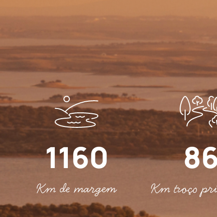
1160
8
Km de margem
Km troço pr