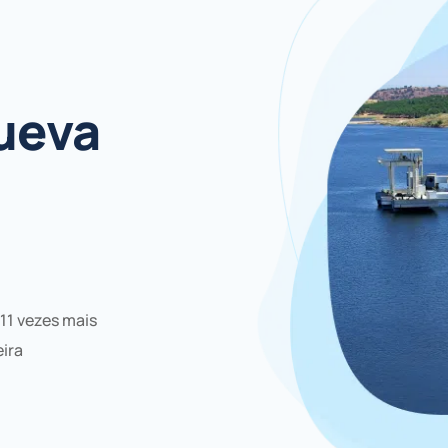
ueva
11 vezes mais
eira