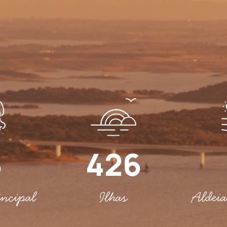
6
426
incipal
Ilhas
Aldeia