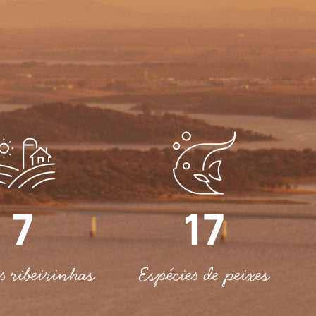
7
17
s ribeirinhas
Espécies de peixes