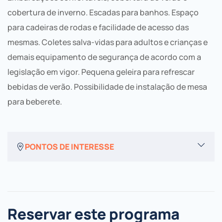
ilhas para desfrutar de um lanche alentejano: queijos,
explicação sobre o empreendimento de fins múltiplos
cobertura de inverno. Escadas para banhos. Espaço
enchidos, torresmos, azeitonas, pão, bolinhos, água,
de Alqueva e também passagem de curto filme
para cadeiras de rodas e facilidade de acesso das
refrigerante e vinhos.
relacionado com o projeto.
mesmas. Coletes salva-vidas para adultos e crianças e
demais equipamento de segurança de acordo com a
legislação em vigor. Pequena geleira para refrescar
bebidas de verão. Possibilidade de instalação de mesa
para beberete.
PONTOS DE INTERESSE
Reservar este programa