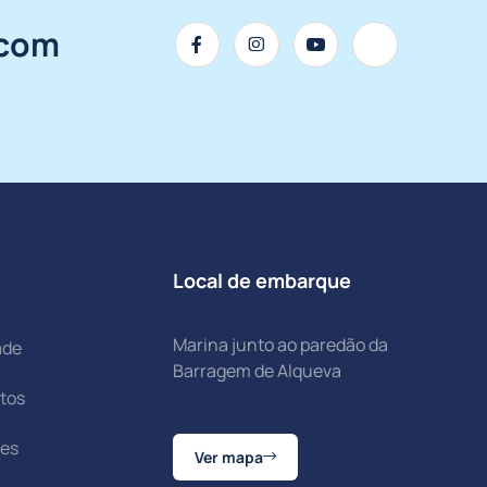
.com
Local de embarque
Marina junto ao paredão da
ade
Barragem de Alqueva
itos
ões
Ver mapa