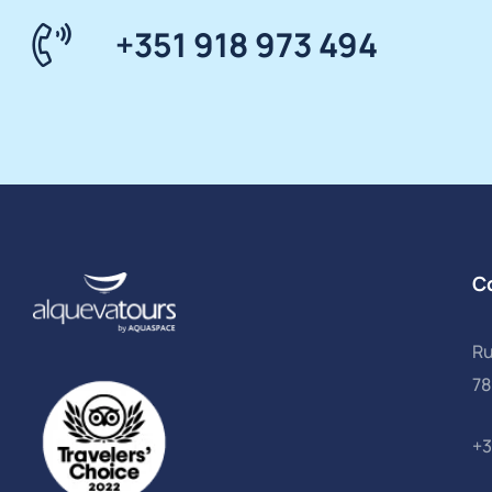
+351 918 973 494
C
Ru
78
+3