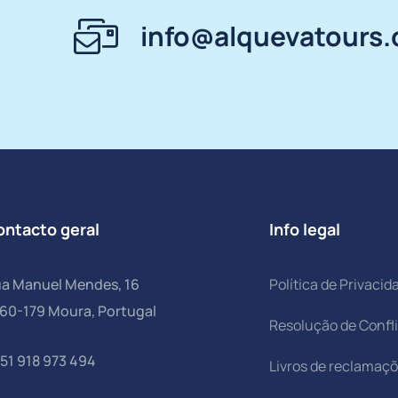
info@alquevatours
ontacto geral
Info legal
a Manuel Mendes, 16
Política de Privacid
60-179 Moura, Portugal
Resolução de Confl
51 918 973 494
Livros de reclamaç