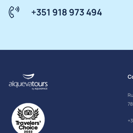
+351 918 973 494
C
Ru
78
+3