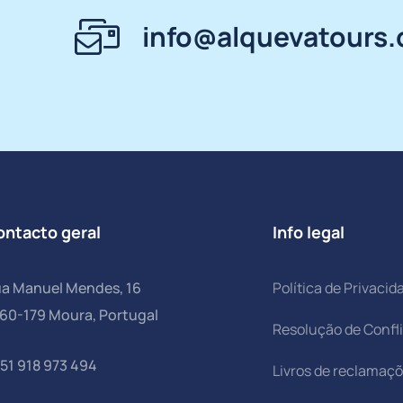
info@alquevatours
ontacto geral
Info legal
a Manuel Mendes, 16
Política de Privacid
60-179 Moura, Portugal
Resolução de Confl
51 918 973 494
Livros de reclamaç