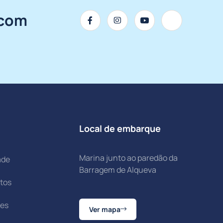
.com
Local de embarque
Marina junto ao paredão da
ade
Barragem de Alqueva
itos
ões
Ver mapa